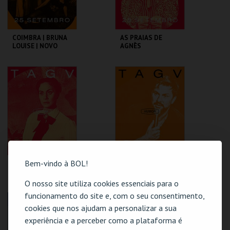
COIMBRA | BRUNA
AS PRAIAS DE
LOUISE | NOVO
AGNÈS
SHOW
TAGV
TAGV
MAIS INFO
MAIS INFO
COMPRAR
COMPRAR
Bem-vindo à BOL!
SENTIMENTO
COIMBRA | HUGO
SOUSA | AQUI
ENTRE NÓS
O nosso site utiliza cookies essenciais para o
funcionamento do site e, com o seu consentimento,
TAGV
TAGV
cookies que nos ajudam a personalizar a sua
experiência e a perceber como a plataforma é
MAIS INFO
MAIS INFO