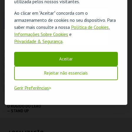
utilizada pelos nossos visitantes.
COMPRAR
COMPRAR
Ao clicar em "Aceitar" concorda com o
O evento escolhido não está disponível
armazenamento de cookies no seu dispositivo. Para
saber mais consulte a nossa
Política de Cookies
,
OK
Informações Sobre Cookies
e
DIOGO BATÁGUAS |
COIMBRA |
OPTIMISTA
PEÇANHA |
Privacidade & Segurança
.
CÉPTICO
PROTOCOLO DE
SEGURANÇA
TAGV
TAGV
Aceitar
MAIS INFO
MAIS INFO
Rejeitar não essenciais
COMPRAR
COMPRAR
Gerir Preferências
O RUGIDO DO LEÃO
— STAND UP
COMEDY SHOW
TAGV