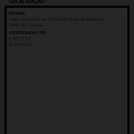
LOCALIZAÇÃO
MAIS INFO
MORADA
Teatro Académico de Gil Vicente, Praça da República
COMPRAR
3000-343 Coimbra
COORDENADAS GPS
N: 40º12'34"
W: 08º25'14"