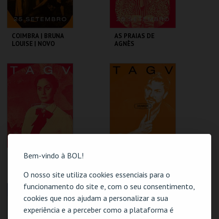
COIMBRA | BRUNA
AS PRAIAS DE
LOUISE | NOVO
AGNÈS
SHOW
TAGV
TAGV
MAIS INFO
MAIS INFO
COMPRAR
COMPRAR
Bem-vindo à BOL!
SENTIMENTO
COIMBRA | HUGO
SOUSA | AQUI
ENTRE NÓS
O nosso site utiliza cookies essenciais para o
funcionamento do site e, com o seu consentimento,
TAGV
TAGV
cookies que nos ajudam a personalizar a sua
experiência e a perceber como a plataforma é
MAIS INFO
MAIS INFO