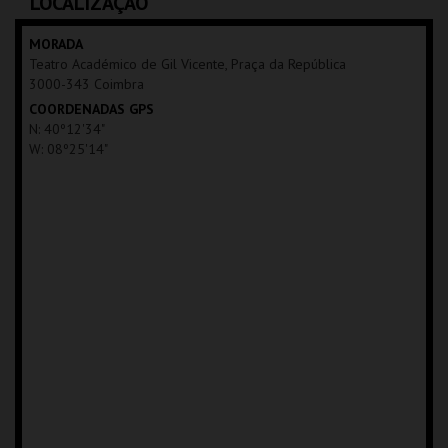
LOCALIZAÇÃO
MAIS INFO
MORADA
Teatro Académico de Gil Vicente, Praça da República
COMPRAR
3000-343 Coimbra
COORDENADAS GPS
N: 40º12'34"
W: 08º25'14"