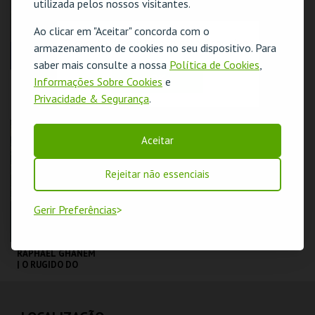
utilizada pelos nossos visitantes.
COMPRAR
COMPRAR
Ao clicar em "Aceitar" concorda com o
O evento escolhido não está disponível
armazenamento de cookies no seu dispositivo. Para
saber mais consulte a nossa
Política de Cookies
,
OK
Informações Sobre Cookies
e
DIOGO BATÁGUAS |
COIMBRA |
OPTIMISTA
PEÇANHA |
Privacidade & Segurança
.
CÉPTICO
PROTOCOLO DE
SEGURANÇA
TAGV
TAGV
Aceitar
MAIS INFO
MAIS INFO
Rejeitar não essenciais
COMPRAR
COMPRAR
Gerir Preferências
RAPHAEL GHANEM
| O RUGIDO DO
LEÃO | STAND UP
COMEDY
TAGV