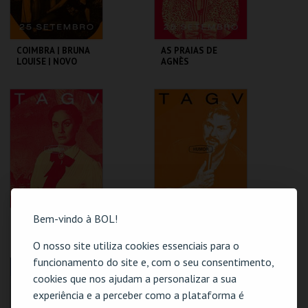
COIMBRA | BRUNA
AS PRAIAS DE
LOUISE | NOVO
AGNÈS
SHOW
TAGV
TAGV
MAIS INFO
MAIS INFO
COMPRAR
COMPRAR
Bem-vindo à BOL!
SENTIMENTO
COIMBRA | HUGO
SOUSA | AQUI
ENTRE NÓS
O nosso site utiliza cookies essenciais para o
funcionamento do site e, com o seu consentimento,
TAGV
TAGV
cookies que nos ajudam a personalizar a sua
experiência e a perceber como a plataforma é
MAIS INFO
MAIS INFO