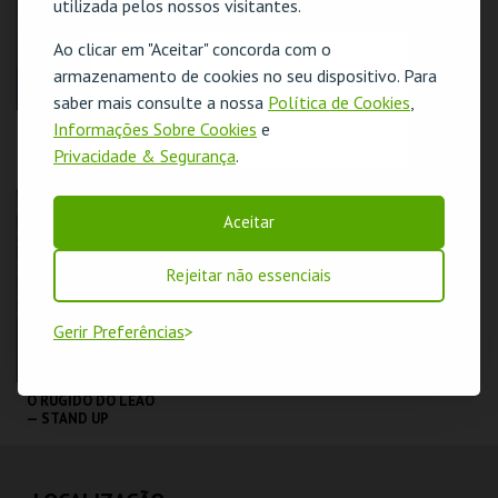
utilizada pelos nossos visitantes.
COMPRAR
COMPRAR
Ao clicar em "Aceitar" concorda com o
O evento escolhido não está disponível
armazenamento de cookies no seu dispositivo. Para
saber mais consulte a nossa
Política de Cookies
,
OK
Informações Sobre Cookies
e
DIOGO BATÁGUAS |
COIMBRA |
OPTIMISTA
PEÇANHA |
Privacidade & Segurança
.
CÉPTICO
PROTOCOLO DE
SEGURANÇA
TAGV
TAGV
Aceitar
MAIS INFO
MAIS INFO
Rejeitar não essenciais
COMPRAR
COMPRAR
Gerir Preferências
O RUGIDO DO LEÃO
— STAND UP
COMEDY SHOW
TAGV