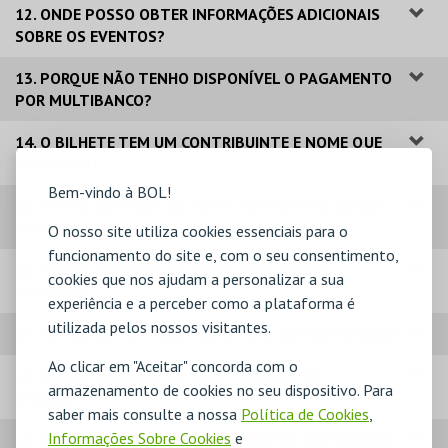
12. ONDE POSSO OBTER INFORMAÇÕES ADICIONAIS
SOBRE OS EVENTOS?
13. PORQUE NÃO TENHO DISPONÍVEL O PAGAMENTO
POR MULTIBANCO?
14. O BILHETE TEM UM CONTRIBUINTE E NOME QUE
NÃO O MEU.
Bem-vindo à BOL!
15. POSSO COMPRAR BILHETES NO PRÓPRIO DIA DO
EVENTO?
O nosso site utiliza cookies essenciais para o
funcionamento do site e, com o seu consentimento,
16. POSSO COMPRAR BILHETES PARA VÁRIOS
cookies que nos ajudam a personalizar a sua
EVENTOS?
experiência e a perceber como a plataforma é
utilizada pelos nossos visitantes.
17. POSSO DAR OS MEUS BILHETES A OUTRA PESSOA?
Ao clicar em "Aceitar" concorda com o
18. POSSO IMPRIMIR OS BILHETES A PRETO E
armazenamento de cookies no seu dispositivo. Para
BRANCO?
saber mais consulte a nossa
Política de Cookies
,
Informações Sobre Cookies
e
19. QUAIS OS MODOS DE PAGAMENTOS DISPONÍVEIS