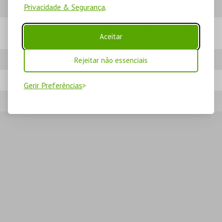
NO SITE BOL?
Privacidade & Segurança
.
20. QUANTO TEMPO DEMORA A DEBITAREM O VALOR
Aceitar
DA COMPRA NO CARTÃO DE CRÉDITO/DÉBITO?
21. QUANTOS BILHETES POSSO COMPRAR?
Rejeitar não essenciais
22. QUE BROWSER DEVO UTILIZAR NO SITE BOL?
Gerir Preferências
23. COMO POSSO UTILIZAR O CÓDIGO OFERTA?