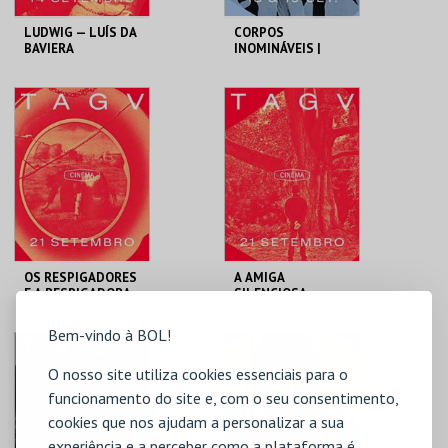
LUDWIG — LUÍS DA
CORPOS
BAVIERA
INOMINÁVEIS |
ESPETÁCULO COM
AUDIODESCRIÇÃO
INTEGRADA
TAGV
TAGV
MAIS INFO
MAIS INFO
COMPRAR
COMPRAR
OS RESPIGADORES
A AMIGA
E A RESPIGADORA
SILENCIOSA
Bem-vindo à BOL!
TAGV
TAGV
O nosso site utiliza cookies essenciais para o
funcionamento do site e, com o seu consentimento,
MAIS INFO
MAIS INFO
cookies que nos ajudam a personalizar a sua
experiência e a perceber como a plataforma é
COMPRAR
COMPRAR