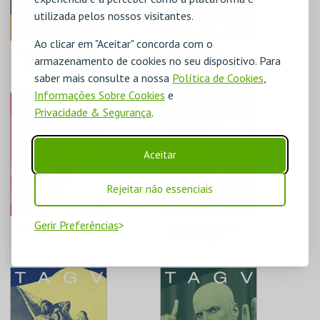
utilizada pelos nossos visitantes.
Ao clicar em "Aceitar" concorda com o
COIMBRA | BRUNA
AS PRAIAS DE
armazenamento de cookies no seu dispositivo. Para
LOUISE | NOVO
AGNÈS
SHOW
saber mais consulte a nossa
Política de Cookies
,
Informações Sobre Cookies
e
TAGV
TAGV
Privacidade & Segurança
.
MAIS INFO
MAIS INFO
Aceitar
COMPRAR
COMPRAR
Rejeitar não essenciais
Gerir Preferências
SENTIMENTO
COIMBRA | HUGO
SOUSA | AQUI
ENTRE NÓS
TAGV
TAGV
MAIS INFO
MAIS INFO