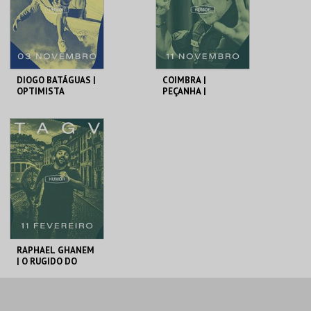
COMPRAR
COMPRAR
DIOGO BATÁGUAS |
COIMBRA |
OPTIMISTA
PEÇANHA |
CÉPTICO
PROTOCOLO DE
SEGURANÇA
TAGV
TAGV
MAIS INFO
MAIS INFO
COMPRAR
COMPRAR
RAPHAEL GHANEM
| O RUGIDO DO
LEÃO | STAND UP
COMEDY
TAGV