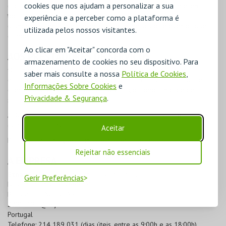
cookies que nos ajudam a personalizar a sua
cada Instituição, da sua responsabilidade, que permite apresentar
toda a história, informações e pessoas que contribuem para a
experiência e a perceber como a plataforma é
grandeza da entidade e promover os espetáculos e eventos que
utilizada pelos nossos visitantes.
dispõe.
Ao clicar em "Aceitar" concorda com o
AOS PRESTADORES DE SERVIÇOS
armazenamento de cookies no seu dispositivo. Para
O aumento do âmbito dos serviços prestados por qualquer
saber mais consulte a nossa
Política de Cookies
,
estabelecimento é reconhecido como uma mais-valia para os seus
Informações Sobre Cookies
e
clientes que encontram no mesmo espaço a oportunidade de
Privacidade & Segurança
.
satisfazer várias necessidades.
A
BOL
dispõe de serviços que podem ajudá-lo a diversificar a gama
de produtos fornecidos.
Aceitar
Para mais informações, contacte-nos em
info@bol.pt
.
Rejeitar não essenciais
A EMPRESA
Etnaga
, Consultores Sistemas de Informação, Lda.
Gerir Preferências
Nº Contribuinte: 502669730
Rua Cesário Verde, 35-E
2790-491 Queijas
Portugal
Telefone: 214 189 031 (dias úteis, entre as 9:00h e as 18:00h)