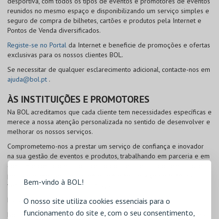
desportiva, com todos os tipos de eventos e promotores de eventos
reunidos no mesmo espaço e disponibilizando um serviço simples e
seguro de compra de bilhetes, cartões e produtos pela Internet e
Pontos de Venda diversificados.
Registe-se no Portal
da Internet e beneficie de promoções e ofertas
exclusivas para os nossos clientes
BOL
.
Se necessitar de qualquer esclarecimento adicional, contacte-nos em
ajuda@bol.pt
.
ÀS INSTITUIÇÕES E PROMOTORES
Na
BOL
acreditamos que cada cliente tem necessidades específicas e
merece a nossa atenção personalizada no sentido de desenvolver e
melhorar os nossos serviços.
Comprometemo-nos a prestar um serviço de confiança e inovador
na sua gestão de eventos e produtos, trabalhando em parceria e em
constante contacto para o sucesso dos seus resultados e para que
possa oferecer aos seus clientes o melhor serviço de bilhética,
Bem-vindo à BOL!
venda de produtos e de informação.
Para mais informações, contacte-nos em
info@bol.pt
.
O nosso site utiliza cookies essenciais para o
funcionamento do site e, com o seu consentimento,
No Portal da
BOL
na Internet é disponibilizada uma área própria para