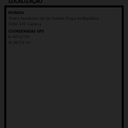
LOCALIZAÇÃO
MAIS INFO
MORADA
Teatro Académico de Gil Vicente, Praça da República
COMPRAR
3000-343 Coimbra
COORDENADAS GPS
N: 40º12'34"
W: 08º25'14"