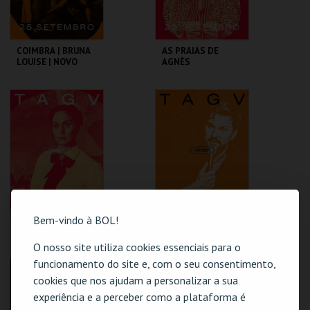
COIMBRA | BRUNA
AS PRAIAS DE
LOUISE | NOVO
AGNÈS
SHOW
TAGV
TAGV
MAIS INFO
MAIS INFO
COMPRAR
COMPRAR
Bem-vindo à BOL!
SENTIMENTO
COIMBRA | HUGO
SOUSA | AQUI
ENTRE NÓS
O nosso site utiliza cookies essenciais para o
funcionamento do site e, com o seu consentimento,
TAGV
TAGV
cookies que nos ajudam a personalizar a sua
experiência e a perceber como a plataforma é
MAIS INFO
MAIS INFO