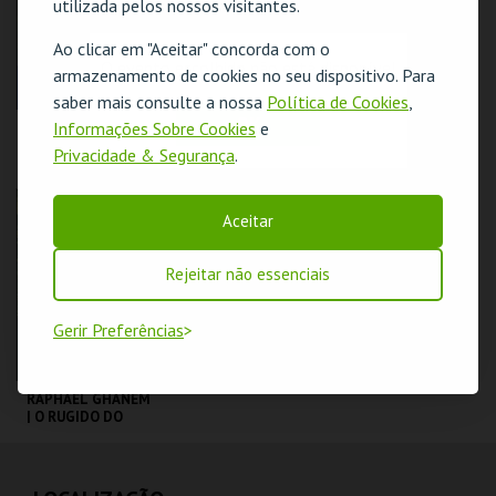
utilizada pelos nossos visitantes.
COMPRAR
COMPRAR
Ao clicar em "Aceitar" concorda com o
O evento escolhido não está disponível
armazenamento de cookies no seu dispositivo. Para
saber mais consulte a nossa
Política de Cookies
,
OK
Informações Sobre Cookies
e
DIOGO BATÁGUAS |
COIMBRA |
OPTIMISTA
PEÇANHA |
Privacidade & Segurança
.
CÉPTICO
PROTOCOLO DE
SEGURANÇA
TAGV
TAGV
Aceitar
MAIS INFO
MAIS INFO
Rejeitar não essenciais
COMPRAR
COMPRAR
Gerir Preferências
RAPHAEL GHANEM
| O RUGIDO DO
LEÃO | STAND UP
COMEDY
TAGV