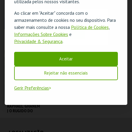
utilizada pelos nossos visitantes.
COMPRAR
COMPRAR
Ao clicar em "Aceitar" concorda com o
O evento escolhido não está disponível
armazenamento de cookies no seu dispositivo. Para
saber mais consulte a nossa
Política de Cookies
,
OK
Informações Sobre Cookies
e
DIOGO BATÁGUAS |
COIMBRA |
OPTIMISTA
PEÇANHA |
Privacidade & Segurança
.
CÉPTICO
PROTOCOLO DE
SEGURANÇA
TAGV
TAGV
Aceitar
MAIS INFO
MAIS INFO
Rejeitar não essenciais
COMPRAR
COMPRAR
Gerir Preferências
RAPHAEL GHANEM
| O RUGIDO DO
LEÃO | STAND UP
COMEDY
TAGV