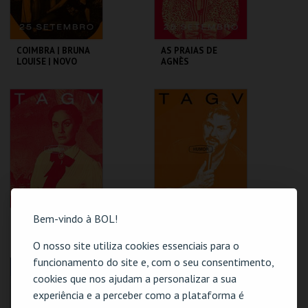
COIMBRA | BRUNA
AS PRAIAS DE
LOUISE | NOVO
AGNÈS
SHOW
TAGV
TAGV
MAIS INFO
MAIS INFO
COMPRAR
COMPRAR
Bem-vindo à BOL!
SENTIMENTO
COIMBRA | HUGO
SOUSA | AQUI
ENTRE NÓS
O nosso site utiliza cookies essenciais para o
funcionamento do site e, com o seu consentimento,
TAGV
TAGV
cookies que nos ajudam a personalizar a sua
experiência e a perceber como a plataforma é
MAIS INFO
MAIS INFO