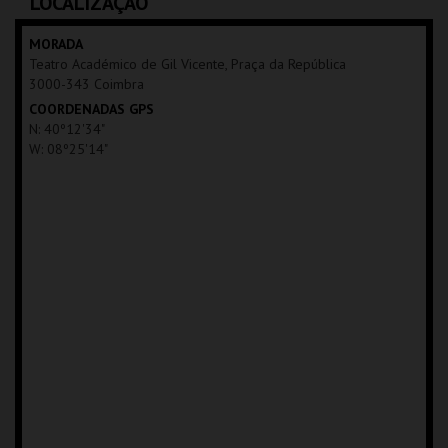
LOCALIZAÇÃO
MAIS INFO
MORADA
Teatro Académico de Gil Vicente, Praça da República
COMPRAR
3000-343 Coimbra
COORDENADAS GPS
N: 40º12'34"
W: 08º25'14"