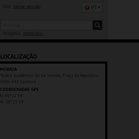
Olá,
iniciar sessão
PT
PESQUISA:
AVANÇADA
DISTRITO
LOCALIZAÇÃO
SALA
MORADA
Teatro Académico de Gil Vicente, Praça da República
3000-343 Coimbra
COORDENADAS GPS
N: 40º12'34"
W: 08º25'14"