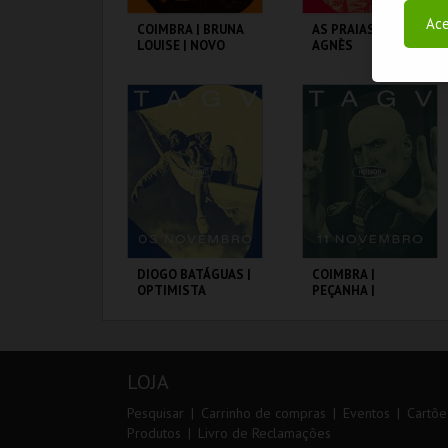
Ace
COIMBRA | BRUNA
AS PRAIAS DE
LOUISE | NOVO
AGNÈS
SHOW
TAGV
TAGV
MAIS INFO
MAIS INFO
COMPRAR
COMPRAR
DIOGO BATÁGUAS |
COIMBRA |
OPTIMISTA
PEÇANHA |
CÉPTICO
PROTOCOLO DE
SEGURANÇA
TAGV
TAGV
LOJA
MAIS INFO
MAIS INFO
Pesquisar
Carrinho de compras
Eventos
Cartõe
Produtos
Livro de Reclamações
COMPRAR
COMPRAR