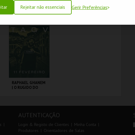
itar
Rejeitar não essenciais
Gerir Preferências
SENTIMENTO
COIMBRA | HUGO
SOUSA | AQUI
ENTRE NÓS
TAGV
TAGV
MAIS INFO
MAIS INFO
COMPRAR
COMPRAR
RAPHAEL GHANEM
| O RUGIDO DO
LEÃO | STAND UP
COMEDY
TAGV
AUTENTICAÇÃO
MAIS INFO
s
Login & Registo de Clientes
Minha Conta
Produtores
Orientadores de Salas
COMPRAR