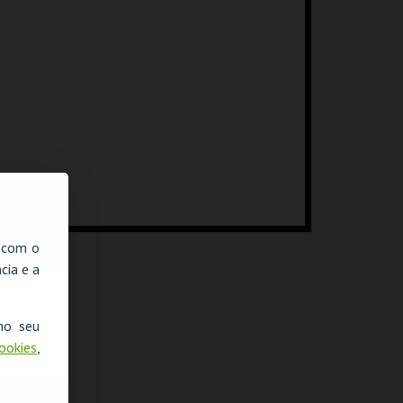
, com o
cia e a
no seu
Cookies
,