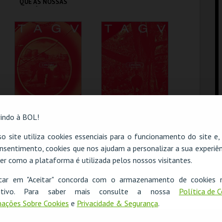
QUE AS NOSSAS
HISTÓRIAS SE
TORNEM
PAISAGENS ÉPICAS
TAGV
TAGV
MAIS INFO
MAIS INFO
COMPRAR
COMPRAR
OS RESPIGADORES
A AMIGA
indo à BOL!
E A RESPIGADORA
SILENCIOSA
o site utiliza cookies essenciais para o funcionamento do site e
nsentimento, cookies que nos ajudam a personalizar a sua experiên
TAGV
TAGV
er como a plataforma é utilizada pelos nossos visitantes.
O evento escolhido não está disponível
MAIS INFO
MAIS INFO
icar em "Aceitar" concorda com o armazenamento de cookies 
OK
ositivo. Para saber mais consulte a nossa
Política de 
COMPRAR
COMPRAR
ações Sobre Cookies
e
Privacidade & Segurança
.