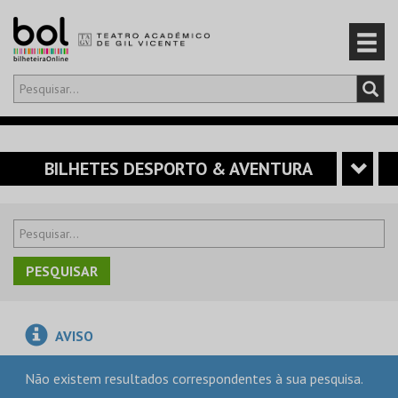
Olá,
iniciar sessão
PT
0
CARRINHO
BILHETES DESPORTO & AVENTURA
EVENTOS
CARTÕES
PRODUTOS
AVISO
Não existem resultados correspondentes à sua pesquisa.