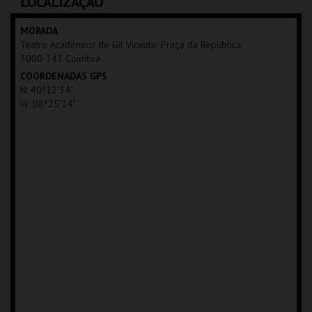
LOCALIZAÇÃO
MAIS INFO
MORADA
Teatro Académico de Gil Vicente, Praça da República
COMPRAR
3000-343 Coimbra
COORDENADAS GPS
N: 40º12'34"
W: 08º25'14"