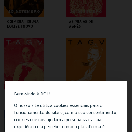
COIMBRA | BRUNA
AS PRAIAS DE
LOUISE | NOVO
AGNÈS
SHOW
TAGV
TAGV
MAIS INFO
MAIS INFO
COMPRAR
COMPRAR
Bem-vindo à BOL!
SENTIMENTO
COIMBRA | HUGO
SOUSA | AQUI
ENTRE NÓS
O nosso site utiliza cookies essenciais para o
funcionamento do site e, com o seu consentimento,
TAGV
TAGV
cookies que nos ajudam a personalizar a sua
experiência e a perceber como a plataforma é
MAIS INFO
MAIS INFO