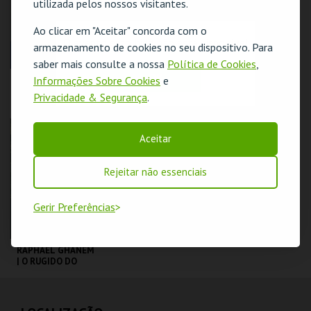
utilizada pelos nossos visitantes.
COMPRAR
COMPRAR
Ao clicar em "Aceitar" concorda com o
O evento escolhido não está disponível
armazenamento de cookies no seu dispositivo. Para
saber mais consulte a nossa
Política de Cookies
,
OK
Informações Sobre Cookies
e
DIOGO BATÁGUAS |
COIMBRA |
OPTIMISTA
PEÇANHA |
Privacidade & Segurança
.
CÉPTICO
PROTOCOLO DE
SEGURANÇA
TAGV
TAGV
Aceitar
MAIS INFO
MAIS INFO
Rejeitar não essenciais
COMPRAR
COMPRAR
Gerir Preferências
RAPHAEL GHANEM
| O RUGIDO DO
LEÃO | STAND UP
COMEDY
TAGV